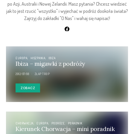
po Azji, Australii i Nowej Zelandii. Masz pytania? Chcesz wiedzieć
jak to jest rzucić "wszystko" i wyjechać w podróż dookoła świata?
Zajrzyj do zakładki "O Nas" i wahaj się napisać!
EUROPA
HISZPANIA
IBIZA
Ibiza – migawki z podróży
2012/07/08
ZŁAP TROP
ZOBACZ
CHORWACJA
EUROPA
PODRÓŻE
PORADNIK
Kierunek Chorwacja – mini poradnik