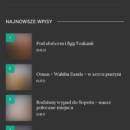
NAJNOWSZE WPISY
1
Pod słońcem i figą Toskanii
20.05.23
2
Oman – Wahiba Sands – w sercu pustyni
05.07.21
3
Rodzinny wypad do Sopotu – nasze
polecane miejsca
23.06.21
4