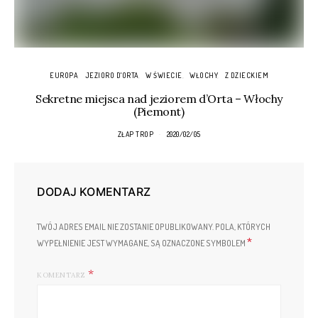
EUROPA
JEZIORO D'ORTA
W ŚWIECIE
WŁOCHY
Z DZIECKIEM
Sekretne miejsca nad jeziorem d’Orta – Włochy
(Piemont)
ZŁAP TROP
2020/02/05
DODAJ KOMENTARZ
TWÓJ ADRES EMAIL NIE ZOSTANIE OPUBLIKOWANY.
POLA, KTÓRYCH
*
WYPEŁNIENIE JEST WYMAGANE, SĄ OZNACZONE SYMBOLEM
KOMENTARZ