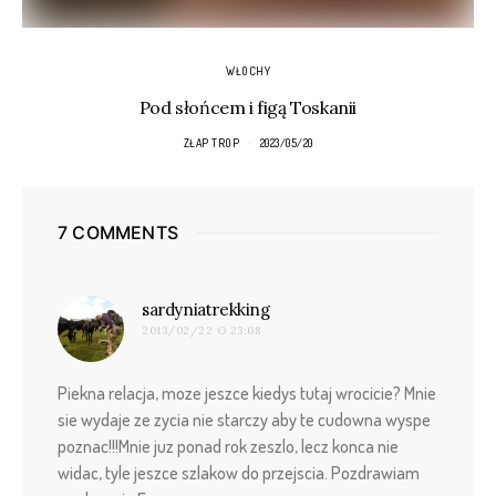
WŁOCHY
Pod słońcem i figą Toskanii
ZŁAP TROP
2023/05/20
7 COMMENTS
pisze:
sardyniatrekking
2013/02/22 O 23:08
Piekna relacja, moze jeszce kiedys tutaj wrocicie? Mnie
sie wydaje ze zycia nie starczy aby te cudowna wyspe
poznac!!!Mnie juz ponad rok zeszlo, lecz konca nie
widac, tyle jeszce szlakow do przejscia. Pozdrawiam