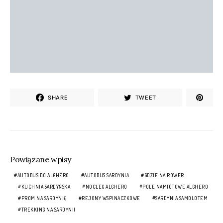
SHARE
TWEET
Powiązane wpisy
AUTOBUS DO ALGHERO
AUTOBUS SARDYNIA
GDZIE NA ROWER
KUCHNIA SARDYŃSKA
NOCLEG ALGHERO
POLE NAMIOTOWE ALGHERO
PROM NA SARDYNIĘ
REJONY WSPINACZKOWE
SARDYNIA SAMOLOTEM
TREKKING NA SARDYNII