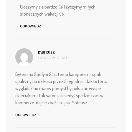
Cieszymy się bardzo 🙂 I życzymy miłych,
słonecznych wakacji 🙂
ODPOWIEDZ
pisze:
mateusz
2014/11/09 O 11:51
Byłem na Sardyni 9 lat temu kamperem i spali
spaliśmy na dzikusa przez 3 tygodnie. Jak to teraz
wygląda? bo mamy pomysł by pokazać wyspę
dzieciakom i tak samo jak kiedyś spędzić czas w
kamperze. dajcie znać co i jak. Mateusz
ODPOWIEDZ