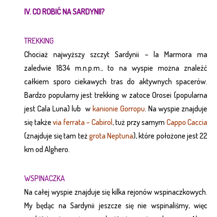
IV. CO ROBIĆ NA SARDYNII?
TREKKING
Chociaż najwyższy szczyt Sardynii – la Marmora ma
zaledwie 1834 m.n.p.m., to na wyspie można znaleźć
całkiem sporo ciekawych tras do aktywnych spacerów.
Bardzo popularny jest trekking w zatoce Orosei (popularna
jest Cala Luna) lub w
kanionie Gorropu
. Na wyspie znajduje
się także
via ferrata – Cabirol
, tuż przy samym
Cappo Caccia
(znajduje się tam też
grota Neptuna
), które położone jest 22
km od Alghero.
WSPINACZKA
Na całej wyspie znajduje się kilka rejonów wspinaczkowych.
My będąc na Sardynii jeszcze się nie wspinaliśmy, więc