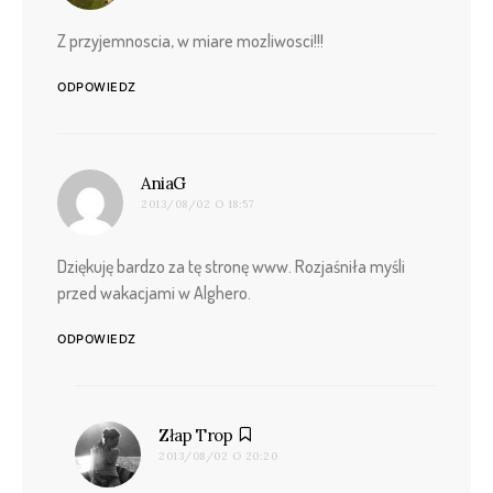
Z przyjemnoscia, w miare mozliwosci!!!
ODPOWIEDZ
pisze:
AniaG
2013/08/02 O 18:57
Dziękuję bardzo za tę stronę www. Rozjaśniła myśli
przed wakacjami w Alghero.
ODPOWIEDZ
pisze:
Złap Trop
2013/08/02 O 20:20