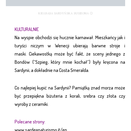
KIEŁBASA SARDYŃSKA SUSZONA 🙂
KULTURALNIE
Na wyspie obchodzi się hucznie karnawał. Mieszkańcy jak i
turyści niczym w Wenecji ubierają barwne stroje i
maski. Ciekawostką może być fakt, że sceny jednego z
Bondów (“Szpieg, który mnie kochał”) były kręcona na
Sardynii, a dokładnie na Costa Smeralda.
Co najlepiej kupić na Sardynii? Pamiątką znad morza może
być przepiękna biżuteria z korali, srebra czy złota czy
wyroby z ceramiki.
Polecane strony:
www.sardegnaturismo.it/en