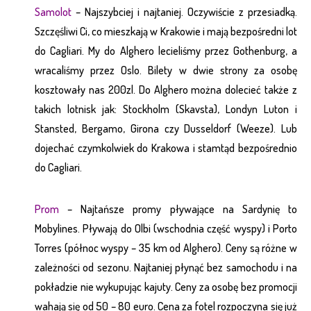
Samolot
– Najszybciej i najtaniej. Oczywiście z przesiadką.
Szczęśliwi Ci, co mieszkają w Krakowie i mają bezpośredni lot
do Cagliari. My do Alghero lecieliśmy przez Gothenburg, a
wracaliśmy przez Oslo. Bilety w dwie strony za osobę
kosztowały nas 200zl. Do Alghero można dolecieć także z
takich lotnisk jak: Stockholm (Skavsta), Londyn Luton i
Stansted, Bergamo, Girona czy Dusseldorf (Weeze). Lub
dojechać czymkolwiek do Krakowa i stamtąd bezpośrednio
do Cagliari.
Prom
– Najtańsze promy pływające na Sardynię to
Mobylines. Pływają do Olbi (wschodnia część wyspy) i Porto
Torres (północ wyspy – 35 km od Alghero). Ceny są różne w
zależności od sezonu. Najtaniej płynąć bez samochodu i na
pokładzie nie wykupując kajuty. Ceny za osobę bez promocji
wahają się od 50 – 80 euro. Cena za fotel rozpoczyna się już