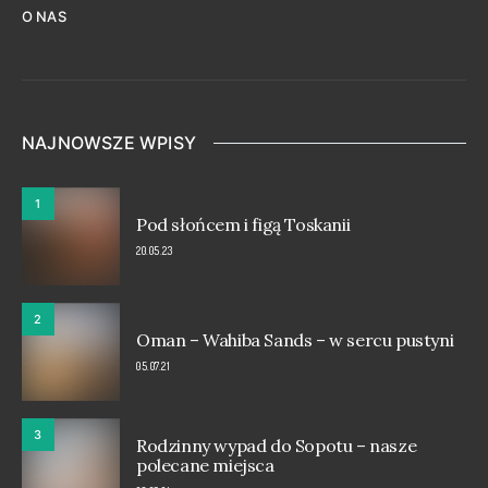
O NAS
NAJNOWSZE WPISY
1
Pod słońcem i figą Toskanii
20.05.23
2
Oman – Wahiba Sands – w sercu pustyni
05.07.21
3
Rodzinny wypad do Sopotu – nasze
polecane miejsca