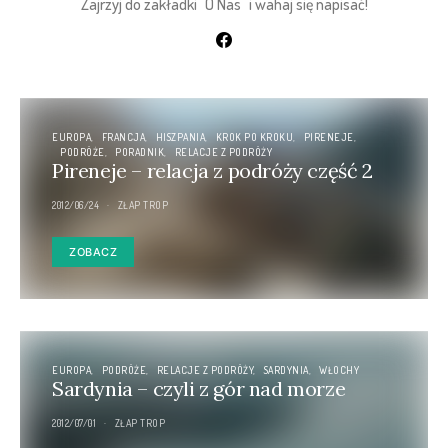
Zajrzyj do zakładki "O Nas" i wahaj się napisać!
EUROPA
FRANCJA
HISZPANIA
KROK PO KROKU
PIRENEJE
PODRÓŻE
PORADNIK
RELACJE Z PODRÓŻY
Pireneje – relacja z podróży część 2
2012/06/24
ZŁAP TROP
ZOBACZ
EUROPA
PODRÓŻE
RELACJE Z PODRÓŻY
SARDYNIA
WŁOCHY
Sardynia – czyli z gór nad morze
2012/07/01
ZŁAP TROP