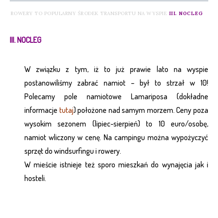
ROWERY TO POPULARNY ŚRODEK TRANSPORTU NA WYSPIE
III. NOCLEG
III. NOCLEG
W związku z tym, iż to już prawie lato na wyspie
postanowiliśmy zabrać namiot – był to strzał w 10!
Polecamy pole namiotowe Lamariposa (dokładne
informacje
tutaj
) położone nad samym morzem. Ceny poza
wysokim sezonem (lipiec-sierpień) to 10 euro/osobę,
namiot wliczony w cenę. Na campingu można wypożyczyć
sprzęt do windsurfingu i rowery.
W mieście istnieje też sporo mieszkań do wynajęcia jak i
hosteli.