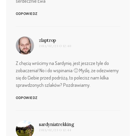
serdecznie Ewa
ODPOWIEDZ
pisze:
zlaptrop
2013/02/23 O 12:40
Z chęcią wrócimy na Sardynię, jest jeszcze tyle do
zobaczenia! No i do wspinania 🙂 Myślę, że odezwiemy
się do Ciebie przed podróżą, to polecisz nam kilka
sprawdzonych szlaków? Pozdrawiamy.
ODPOWIEDZ
pisze:
sardyniatrekking
2013/02/23 O 12:44