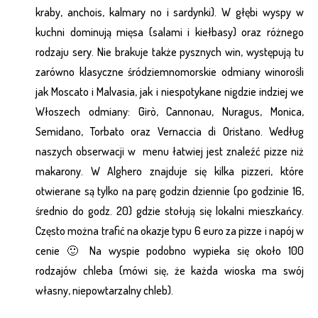
kraby, anchois, kalmary no i sardynki). W głębi wyspy w
kuchni dominują mięsa (salami i kiełbasy) oraz różnego
rodzaju sery. Nie brakuje także pysznych win, występują tu
zarówno klasyczne śródziemnomorskie odmiany winorośli
jak Moscato i Malvasia, jak i niespotykane nigdzie indziej we
Włoszech odmiany: Girò, Cannonau, Nuragus, Monica,
Semidano, Torbato oraz Vernaccia di Oristano. Według
naszych obserwacji w menu łatwiej jest znaleźć pizze niż
makarony. W Alghero znajduje się kilka pizzeri, które
otwierane są tylko na parę godzin dziennie (po godzinie 16,
średnio do godz. 20) gdzie stołują się lokalni mieszkańcy.
Często można trafić na okazje typu 6 euro za pizze i napój w
cenie 🙂 Na wyspie podobno wypieka się około 100
rodzajów chleba (mówi się, że każda wioska ma swój
własny, niepowtarzalny chleb).